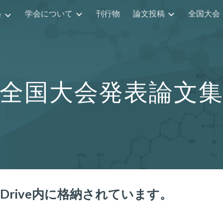
学会について
刊行物
論文投稿
全国大会
e
ip to main content
Skip to navigat
全国大会
発表論文
 Drive内に格納されています。